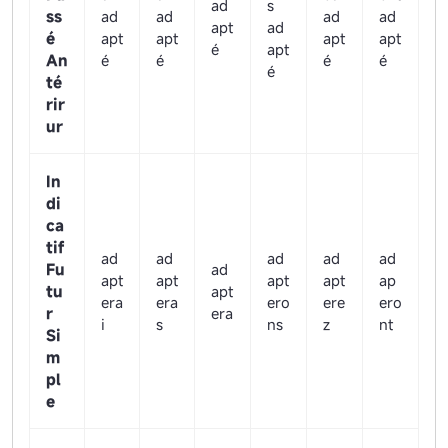
ad
s
ss
ad
ad
ad
ad
apt
ad
é
apt
apt
apt
apt
é
apt
An
é
é
é
é
é
té
rir
ur
In
di
ca
tif
ad
ad
ad
ad
ad
Fu
ad
apt
apt
apt
apt
ap
tu
apt
era
era
ero
ere
ero
r
era
i
s
ns
z
nt
Si
m
pl
e