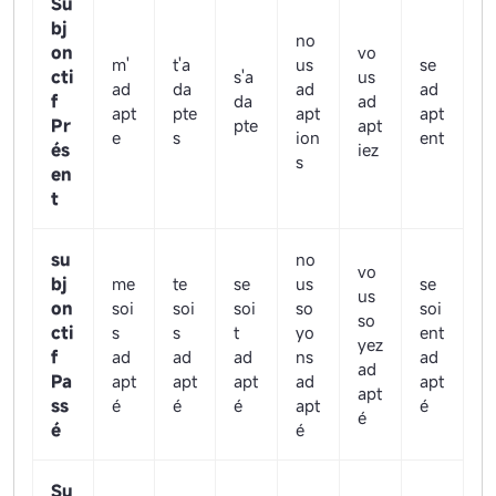
Su
bj
no
on
vo
m'
t'a
us
se
cti
s'a
us
ad
da
ad
ad
f
da
ad
apt
pte
apt
apt
Pr
pte
apt
e
s
ion
ent
és
iez
s
en
t
su
no
vo
bj
me
te
se
us
se
us
on
soi
soi
soi
so
soi
so
cti
s
s
t
yo
ent
yez
f
ad
ad
ad
ns
ad
ad
Pa
apt
apt
apt
ad
apt
apt
ss
é
é
é
apt
é
é
é
é
Su