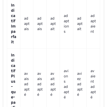
In
di
ca
ad
ad
ad
ad
ad
ad
tif
apt
apt
apt
apt
apt
apt
Im
ion
aie
ais
ais
ait
ait
pa
s
nt
rfa
it
In
di
ca
tif
avi
av
av
av
av
avi
Pl
on
aie
ais
ais
ait
ez
us
s
nt
ad
ad
ad
ad
-
ad
ad
apt
apt
apt
apt
qu
apt
apt
é
é
é
é
e-
é
é
pa