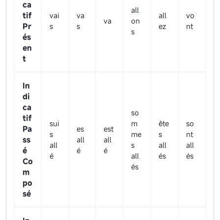
ca
all
tif
vai
va
all
vo
va
on
Pr
s
s
ez
nt
s
és
en
t
In
di
ca
so
tif
sui
m
ête
so
Pa
es
est
s
me
s
nt
ss
all
all
all
s
all
all
é
é
é
é
all
és
és
Co
és
m
po
sé