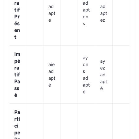
ra
ad
ad
ad
tif
apt
apt
apt
Pr
on
e
ez
és
s
en
t
Im
ay
pé
ay
aie
on
ra
ez
ad
s
tif
ad
apt
ad
Pa
apt
é
apt
ss
é
é
é
Pa
rti
ci
pe