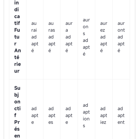
in
di
ca
aur
tif
au
au
aur
aur
aur
on
Fu
rai
ras
a
ez
ont
s
tu
ad
ad
ad
ad
ad
ad
r
apt
apt
apt
apt
apt
apt
An
é
é
é
é
é
é
té
rie
ur
Su
bj
on
ad
cti
ad
ad
ad
ad
ad
apt
f
apt
apt
apt
apt
apt
ion
Pr
e
es
e
iez
ent
s
és
en