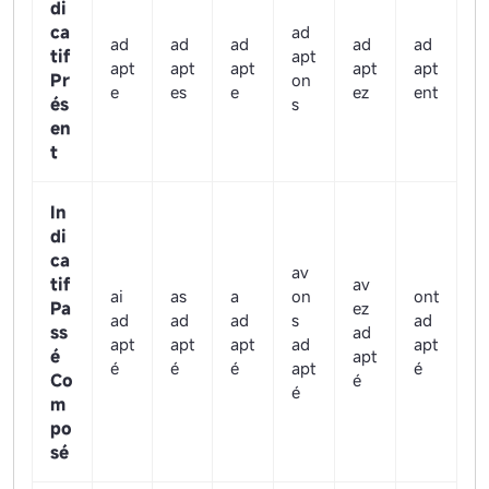
di
ca
ad
ad
ad
ad
ad
ad
tif
apt
apt
apt
apt
apt
apt
Pr
on
e
es
e
ez
ent
és
s
en
t
In
di
ca
av
tif
av
ai
as
a
on
ont
Pa
ez
ad
ad
ad
s
ad
ss
ad
apt
apt
apt
ad
apt
é
apt
é
é
é
apt
é
Co
é
é
m
po
sé