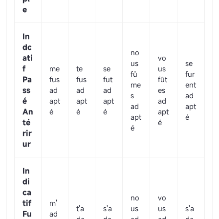
e
In
dc
no
ati
vo
us
se
f
me
te
se
us
fû
fur
Pa
fus
fus
fut
fût
me
ent
ss
ad
ad
ad
es
s
ad
é
apt
apt
apt
ad
ad
apt
An
é
é
é
apt
apt
é
té
é
é
rir
ur
In
di
ca
no
vo
tif
m'
t'a
s'a
us
us
s'a
Fu
ad