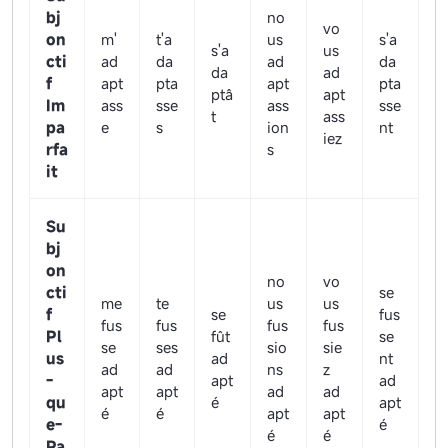
bj
no
vo
on
m'
t'a
us
s'a
s'a
us
cti
ad
da
ad
da
da
ad
f
apt
pta
apt
pta
ptâ
apt
Im
ass
sse
ass
sse
t
ass
pa
e
s
ion
nt
iez
rfa
s
it
Su
bj
on
no
vo
cti
se
me
te
us
us
f
se
fus
fus
fus
fus
fus
Pl
fût
se
se
ses
sio
sie
us
ad
nt
ad
ad
ns
z
-
apt
ad
apt
apt
ad
ad
qu
é
apt
é
é
apt
apt
e-
é
é
é
Pa