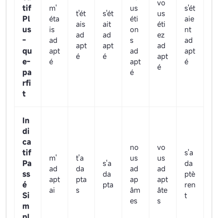
vo
tif
m'
us
s'ét
t'ét
s'ét
us
Pl
éta
éti
aie
ais
ait
éti
us
is
on
nt
ad
ad
ez
-
ad
s
ad
apt
apt
ad
qu
apt
ad
apt
é
é
apt
e-
é
apt
é
é
pa
é
rfi
t
In
di
ca
no
vo
tif
s'a
m'
t'a
us
us
Pa
s'a
da
ad
da
ad
ad
ss
da
ptè
apt
pta
ap
apt
é
pta
ren
ai
s
âm
âte
Si
t
es
s
m
pl