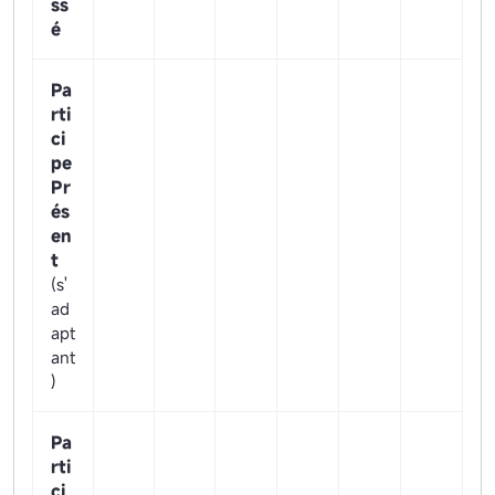
ss
é
Pa
rti
ci
pe
Pr
és
en
t
(s'
ad
apt
ant
)
Pa
rti
ci