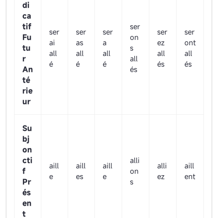
di
ca
tif
ser
ser
ser
ser
ser
ser
Fu
on
ai
as
a
ez
ont
tu
s
all
all
all
all
all
r
all
é
é
é
és
és
An
és
té
rie
ur
Su
bj
on
cti
alli
aill
aill
aill
alli
aill
f
on
e
es
e
ez
ent
Pr
s
és
en
t