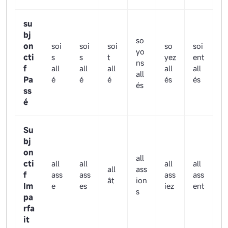
su
bj
so
on
soi
soi
soi
so
soi
yo
cti
s
s
t
yez
ent
ns
f
all
all
all
all
all
all
Pa
é
é
é
és
és
és
ss
é
Su
bj
on
all
cti
all
all
all
all
all
ass
f
ass
ass
ass
ass
ât
ion
Im
e
es
iez
ent
s
pa
rfa
it