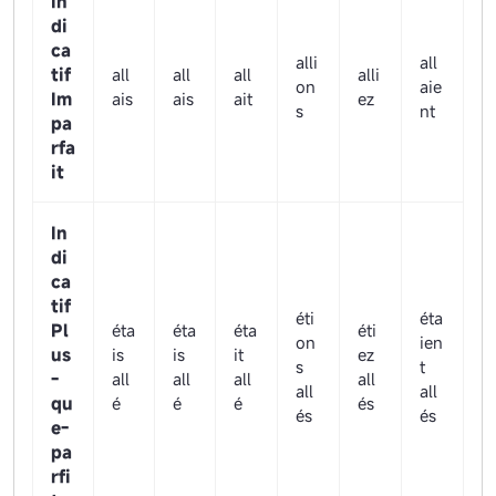
In
di
ca
alli
all
tif
all
all
all
alli
on
aie
Im
ais
ais
ait
ez
s
nt
pa
rfa
it
In
di
ca
tif
éti
éta
Pl
éta
éta
éta
éti
on
ien
us
is
is
it
ez
s
t
-
all
all
all
all
all
all
qu
é
é
é
és
és
és
e-
pa
rfi