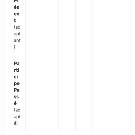
Pr
és
en
t
(ad
apt
ant
)
Pa
rti
ci
pe
Pa
ss
é
(ad
apt
é)