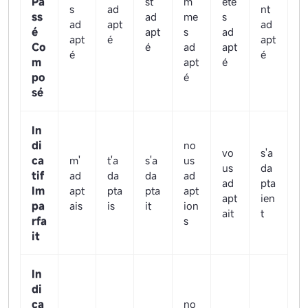
Pa
st
m
ête
s
ad
nt
ss
ad
me
s
ad
apt
ad
é
apt
s
ad
apt
é
apt
Co
é
ad
apt
é
é
m
apt
é
po
é
sé
In
di
no
vo
s'a
ca
m'
t'a
s'a
us
us
da
tif
ad
da
da
ad
ad
pta
Im
apt
pta
pta
apt
apt
ien
pa
ais
is
it
ion
ait
t
rfa
s
it
In
di
ca
no