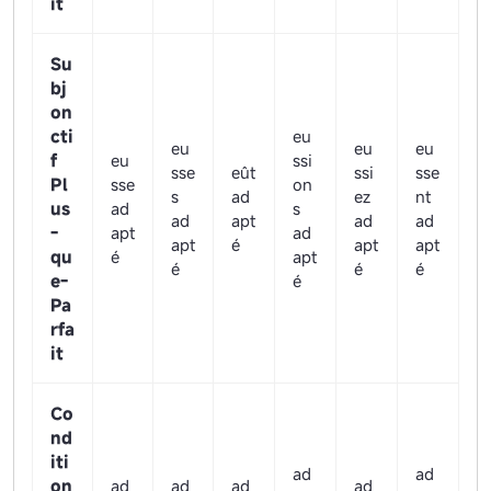
it
Su
bj
on
cti
eu
eu
eu
eu
f
eu
ssi
sse
eût
ssi
sse
Pl
sse
on
s
ad
ez
nt
us
ad
s
ad
apt
ad
ad
-
apt
ad
apt
é
apt
apt
qu
é
apt
é
é
é
e-
é
Pa
rfa
it
Co
nd
iti
ad
ad
on
ad
ad
ad
ad