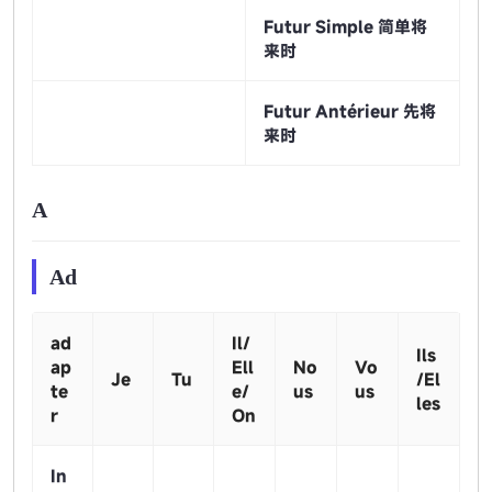
Futur Simple 简单将
来时
Futur Antérieur 先将
来时
A
Ad
ad
Il/
Ils
ap
Ell
No
Vo
Je
Tu
/El
te
e/
us
us
les
r
On
In