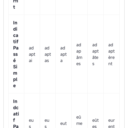
rfi
t
In
di
ca
tif
ad
ad
ad
Pa
ad
ad
ad
ap
apt
apt
ss
apt
apt
apt
âm
âte
ère
é
ai
as
a
es
s
nt
Si
m
pl
e
In
dc
ati
eû
f
eu
eu
eût
eur
eut
me
Pa
s
s
es
ent