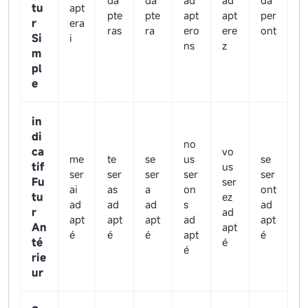
da
da
ad
ad
da
tu
apt
pte
pte
apt
apt
per
r
era
ras
ra
ero
ere
ont
Si
i
ns
z
m
pl
e
in
di
no
ca
vo
me
te
se
us
se
tif
us
ser
ser
ser
ser
ser
Fu
ser
ai
as
a
on
ont
tu
ez
ad
ad
ad
s
ad
r
ad
apt
apt
apt
ad
apt
An
apt
é
é
é
apt
é
té
é
é
rie
ur