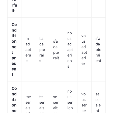
rfa
it
Co
nd
no
iti
vo
m'
t'a
us
s'a
on
s'a
us
ad
da
ad
da
ne
da
ad
apt
pte
apt
pte
l
pte
apt
era
rai
eri
rai
pr
rait
eri
is
s
on
ent
és
ez
s
en
t
Co
no
nd
vo
se
me
te
se
us
iti
us
ser
ser
ser
ser
ser
on
ser
aie
ais
ais
ait
ion
ne
iez
nt