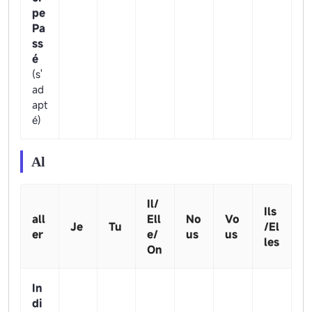
pe
Pa
ss
é
(s'
ad
apt
é)
Al
Il/
Ils
all
Ell
No
Vo
Je
Tu
/El
er
e/
us
us
les
On
In
di