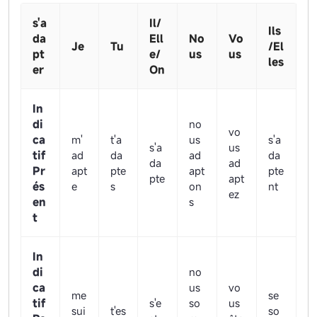
s'a
Il/
Ils
da
Ell
No
Vo
Je
Tu
/El
pt
e/
us
us
les
er
On
In
di
no
vo
ca
m'
t'a
us
s'a
s'a
us
tif
ad
da
ad
da
da
ad
Pr
apt
pte
apt
pte
pte
apt
és
e
s
on
nt
ez
en
s
t
In
di
no
ca
us
vo
me
se
tif
s'e
so
us
sui
t'es
so