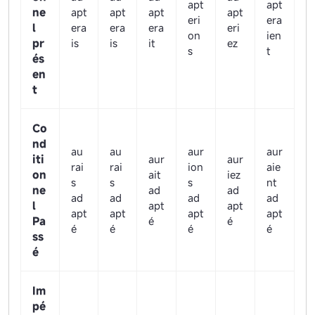
apt
apt
ne
apt
apt
apt
apt
eri
era
l
era
era
era
eri
on
ien
pr
is
is
it
ez
s
t
és
en
t
Co
nd
au
au
aur
aur
iti
aur
aur
rai
rai
ion
aie
on
ait
iez
s
s
s
nt
ne
ad
ad
ad
ad
ad
ad
l
apt
apt
apt
apt
apt
apt
Pa
é
é
é
é
é
é
ss
é
Im
pé