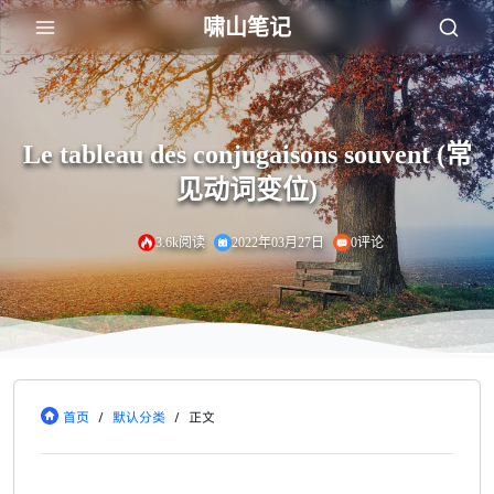
啸山笔记
Le tableau des conjugaisons souvent (常
见动词变位)
3.6k阅读
2022年03月27日
0评论
首页
/
默认分类
/
正文