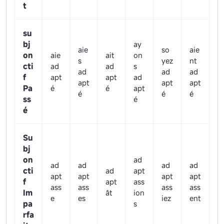
t
su
bj
ay
aie
so
aie
on
aie
ait
on
s
yez
nt
cti
ad
ad
s
ad
ad
ad
f
apt
apt
ad
apt
apt
apt
Pa
é
é
apt
é
é
é
ss
é
é
Su
bj
on
ad
ad
ad
ad
ad
cti
ad
apt
apt
apt
apt
apt
f
apt
ass
ass
ass
ass
ass
Im
ât
ion
e
es
iez
ent
pa
s
rfa