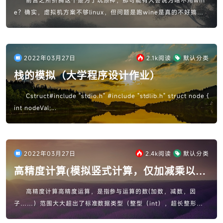
前言之所折腾这个是为了玩原神，那可能有人会说为啥不用win
e？确实，虚拟机方案不够linux，但问题是跑wine是真的不好搞
（打补丁之类的），而且更不用说米哈游封号啥的。其实，搞这个主
要是看到一...
2022年03月27日
2.1k
阅读
默认分类
栈的模拟（大学程序设计作业）
Cstruct#include "stdio.h" #include "stdlib.h" struct node {
int nodeVal;...
2022年03月27日
2.4k
阅读
默认分类
高精度计算(模拟竖式计算，仅加减乘以及
比较)
高精度计算高精度运算，是指参与运算的数(加数，减数，因
子……）范围大大超出了标准数据类型（整型（int），超长整形（lo
ng long )、实型（float/double））能表示的范围的运算。...