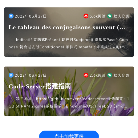
2022年03月27日
3.6k
阅读
默认分类
Le tableau des conjugaisons souvent (常
见动词变位)
Indicatif 直陈式Présent 现在时Subjonctif 虚拟式Passé Com
posé 复合过去时Conditionnel 条件式Impatfait 未完成过去时Imp
érati...
2022年03月27日
2.6k
阅读
默认分类
Code-Server搭建指南
项目地址：https://github.com/cdr/code-server最低配置：1
GB of RAM 2 cores系统要求：Linux, macOS, FreeBSD (amd64
(...
点击加载更多